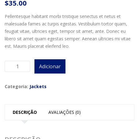
$
35.00
Pellentesque habitant morbi tristique senectus et netus et
malesuada fames ac turpis egestas. Vestibulum tortor quam,
feugiat vitae, ultricies eget, tempor sit amet, ante. Donec eu
libero sit amet quam egestas semper. Aenean ultricies mi vitae
est. Mauris placerat eleifend leo.
Adicionar
Quantidade
de
Kiwen
Categoria:
Jackets
Men's
Autumn
DESCRIÇÃO
AVALIAÇÕES (0)