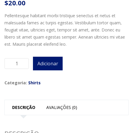
$
20.00
Pellentesque habitant morbi tristique senectus et netus et
malesuada fames ac turpis egestas. Vestibulum tortor quam,
feugiat vitae, ultricies eget, tempor sit amet, ante. Donec eu
libero sit amet quam egestas semper. Aenean ultricies mi vitae
est. Mauris placerat eleifend leo.
Adicionar
Quantidade
de
ComfortSoft
Categoria:
Shirts
T-
Shirt
DESCRIÇÃO
AVALIAÇÕES (0)