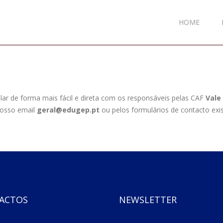
HOME
alar de forma mais fácil e direta com os responsáveis pelas CAF
Vale 
nosso email
geral@edugep.pt
ou pelos formulários de contacto exis
ACTOS
NEWSLETTER